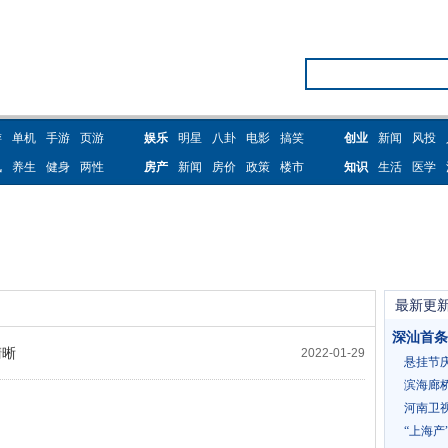
游
单机
手游
页游
娱乐
明星
八卦
电影
搞笑
创业
新闻
风投
讯
养生
健身
两性
房产
新闻
房价
政策
楼市
知识
生活
医学
最新更
清晰
2022-01-29
悬挂节
滨海廊
河南卫视
“上海产