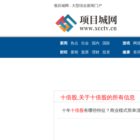
项目城网 - 大型综合新闻门户
新闻
热点
社会
国内
国际
游戏
网
财经
要闻
股票
理财
投资
健康
资
十倍股,关于十倍股的所有信息
十年
十倍股
有哪些特征？商业模式简单