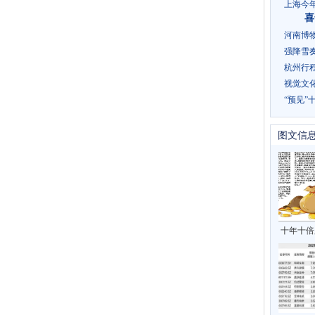
上海今
喜
河南博物
强降雪奏
杭州行
视觉文化
“预见”
图文信
十年十倍
业