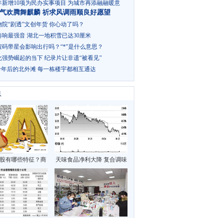
年新增10项为民办实事项目 为城市再添融融暖意
气欢腾舞麒麟 祈求风调雨顺良好愿望
院“剧透”文创年货 你心动了吗？
响最强音 湖北一地积雪已达30厘米
程码带星会影响出行吗？“*”是什么意思？
强势崛起的当下 纪录片让非遗“被看见”
十年后的北外滩 每一栋楼宇都相互通达
息
股有哪些特征？商
天味食品净利大降 复合调味
模式简单清晰
品2022年还能继续起飞吗？