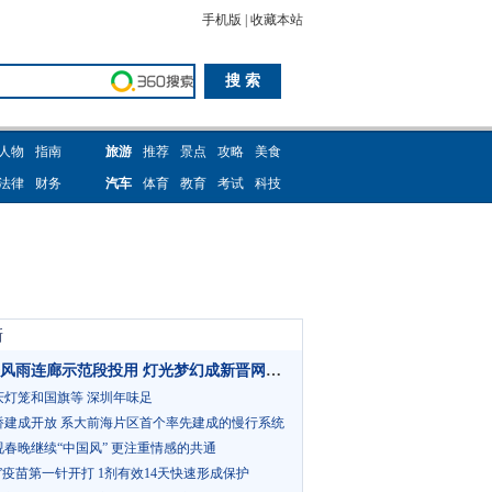
手机版
|
收藏本站
人物
指南
旅游
推荐
景点
攻略
美食
法律
财务
汽车
体育
教育
考试
科技
新
深汕首条风雨连廊示范段投用 灯光梦幻成新晋网红打卡点
庆灯笼和国旗等 深圳年味足
桥建成开放 系大前海片区首个率先建成的慢行系统
春晚继续“中国风” 更注重情感的共通
”疫苗第一针开打 1剂有效14天快速形成保护