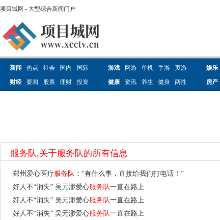
项目城网 - 大型综合新闻门户
新闻
热点
社会
国内
国际
游戏
网游
单机
手游
页游
娱乐
财经
要闻
股票
理财
投资
健康
资讯
养生
健身
两性
房产
服务队,关于服务队的所有信息
郑州爱心医疗
服务队
：“有什么事，直接给我们打电话！”
好人不“消失” 吴元渺爱心
服务队
一直在路上
好人不“消失” 吴元渺爱心
服务队
一直在路上
好人不“消失” 吴元渺爱心
服务队
一直在路上