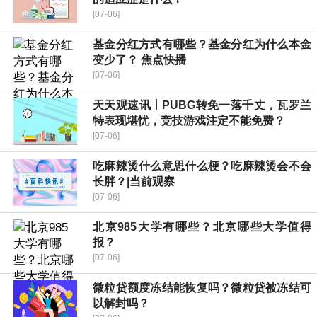
[07-06]
基金分红方式有哪些？基金分红为什么本金
变少了？ 焦点快播
[07-06]
天天观速讯丨PUBG转免一落千丈，瓦罗兰
特表现堪忧，竞技游戏注定不能免费？
[07-06]
吃麻辣烫什么意思什么梗？吃麻辣烫会不会
长胖？|当前观察
[07-06]
北京985大学有哪些？北京哪些大学值得
报？
[07-06]
微粒贷额度冻结能恢复吗？微粒贷被冻结可
以解封吗？