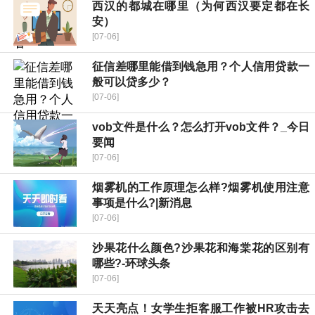
西汉的都城在哪里（为何西汉要定都在长
安）
[07-06]
征信差哪里能借到钱急用？个人信用贷款一
般可以贷多少？
[07-06]
vob文件是什么？怎么打开vob文件？_今日
要闻
[07-06]
烟雾机的工作原理怎么样?烟雾机使用注意
事项是什么?|新消息
[07-06]
沙果花什么颜色?沙果花和海棠花的区别有
哪些?-环球头条
[07-06]
天天亮点！女学生拒客服工作被HR攻击去