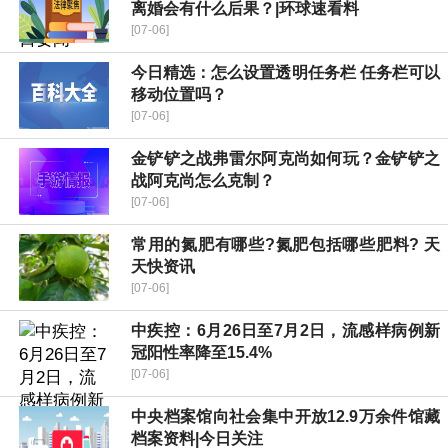
离婚会有什么后果？|环球速看料
[07-06]
今日精选：怎么设置透明任务栏 任务栏可以
移动位置吗？
[07-06]
金铲铲之战弗雷尔阿克尚如何玩？金铲铲之
战阿克尚怎么克制？
[07-06]
常用的氮肥有哪些?氮肥包括哪些肥料? 天
天快资讯
[07-06]
中疾控：6月26日至7月2日，流感样病例新
冠阳性率降至15.4%
[07-06]
中央档案馆向社会集中开放12.9万余件馆藏
档案资料|今日关注